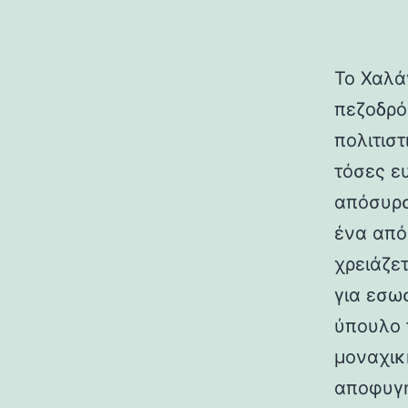
Το Χαλά
πεζοδρό
πολιτισ
τόσες ε
απόσυρσ
ένα από
χρειάζε
για εσω
ύπουλο 
μοναχικ
αποφυγή