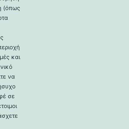
η (όπως
οτα
ης
περιοχή
μές και
ανικό
τε να
 ήσυχο
φέ σε
τοιμοι
άσχετε