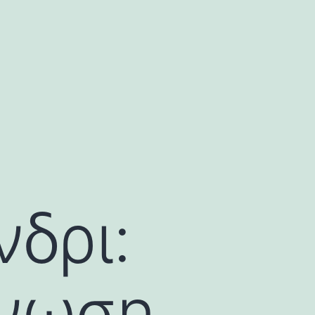
δρι:
όνωση