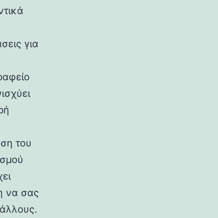
ντικά
σεις για
ραφείο
νισχύει
ρή
αση του
ισμού
χει
η να σας
 άλλους.