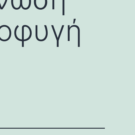
ποφυγή