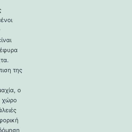
ς
μένοι
ς
ίναι
γέφυρα
τα.
πιση της
αχία, ο
ή χώρο
άλειές
ιφορική
οδόμηση