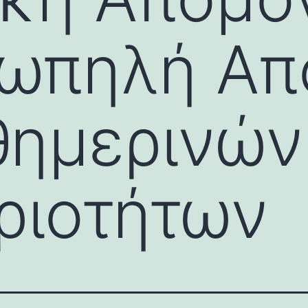
Σιωπηλή Α
θημερινών
ριοτήτων