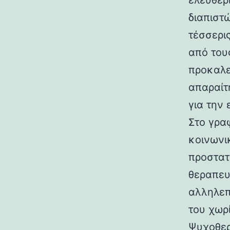
ελευθερ
διαπιστ
τέσσερι
από του
προκαλε
απαραίτ
για την
Στο γρα
κοινωνι
προστατ
θεραπευ
αλληλεπ
του χωρ
Ψυχοθερ