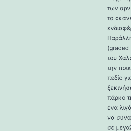
των αρν
το «καν
ενδιαφέ
Παράλλη
(graded
του Χαλ
την ποι
πεδίο γ
ξεκινήσ
πάρκο τ
ένα λιγ
να συνα
σε μεγα