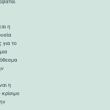
οβάται
αι η
ουσία
 για το
μια
ρόθεσμα
ην
ναι η
 κρίσιμο
την