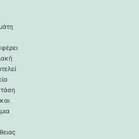
εμάτη
σφέρει
ιακή
τελεί
εία
 τάση
και
μια
θειας