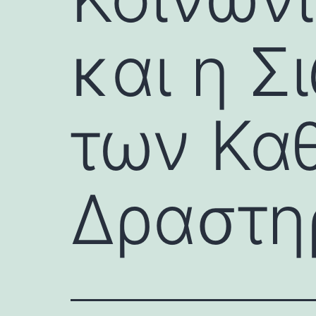
και η 
των Κα
Δραστη