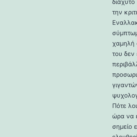
διάχυτο
την κρι
Εναλλακ
σύμπτωμ
χαμηλή 
του δεν 
περιβάλ
προσωρι
γιγαντών
ψυχολογ
Πότε λοι
ώρα να 
σημείο ε