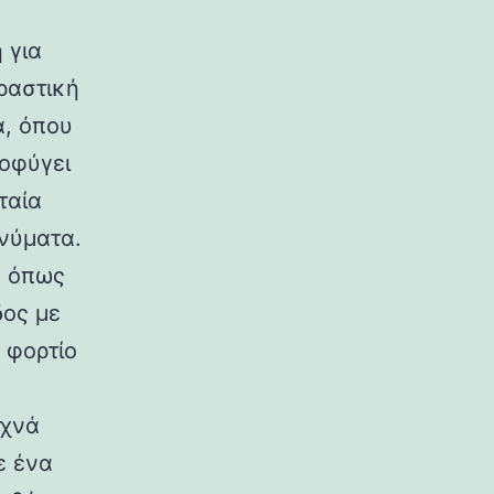
 για
ραστική
ά, όπου
ποφύγει
ταία
νύματα.
, όπως
δος με
 φορτίο
υχνά
ε ένα