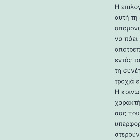
Η επιλο
αυτή τη 
απομονώ
να πάει
αποτρεπ
εντός τ
τη συνέ
τροχιά 
Η κοινω
χαρακτή
σας που
υπερφορ
στερούν