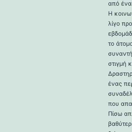
από ένα
Η κοινω
λίγο πρ
εβδομάδ
το άτομο
συναντή
στιγμή 
Δραστηρ
ένας πε
συναδέλ
που απαι
Πίσω απ
βαθύτερ