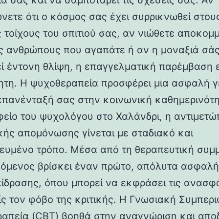
ία σας και να σαμποτάρει τις σχέσεις σας. Αν
ώνετε ότι ο κόσμος σας έχει συρρικνωθεί στου
ς τοίχους του σπιτιού σας, αν νιώθετε αποκομ
ς ανθρώπους που αγαπάτε ή αν η μοναξιά σά
ί έντονη θλίψη, η επαγγελματική παρέμβαση ε
ητη. Η ψυχοθεραπεία προσφέρει μια ασφαλή 
 επανένταξή σας στην κοινωνική καθημερινότη
φείο του ψυχολόγου στο Χαλάνδρι, η αντιμετώ
κής απομόνωσης γίνεται με σταδιακό και
ευμένο τρόπο. Μέσα από τη θεραπευτική συμμ
όμενος βρίσκει έναν πρώτο, απόλυτα ασφαλ
ίδρασης, όπου μπορεί να εκφράσει τις ανασφ
ίς τον φόβο της κριτικής. Η Γνωσιακή Συμπερ
απεία (CBT) βοηθά στην αναγνώριση και απ