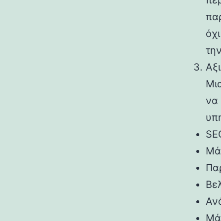
πε
πα
όχ
τη
Αξ
Μια
να
υπ
SE
Μά
Πα
Βε
Αν
Μά