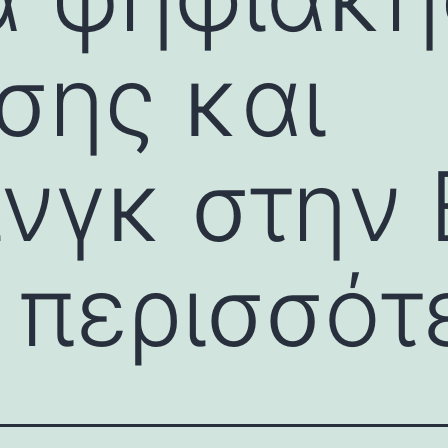
σης και
νγκ στην 
 περισσότ