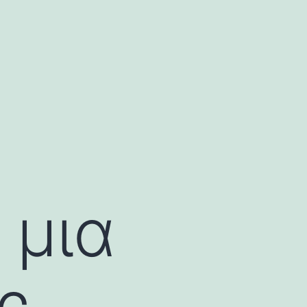
 μια
ς