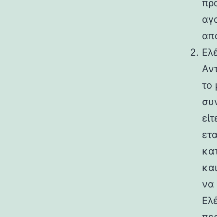
πρ
αγ
απ
Ελέ
Αν
το 
συν
είτ
ετα
κα
και
να
Ελέ