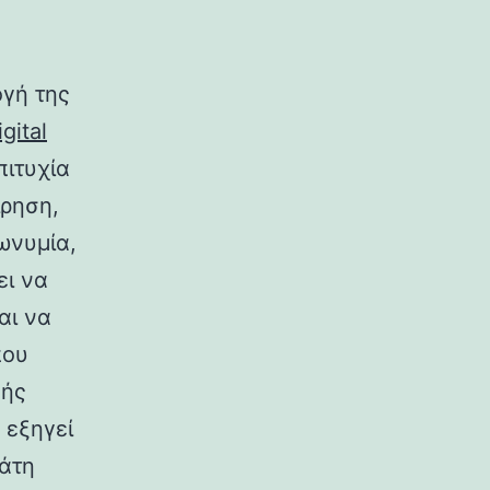
ογή της
gital
πιτυχία
ίρηση,
ωνυμία,
ει να
αι να
που
κής
 εξηγεί
γάτη