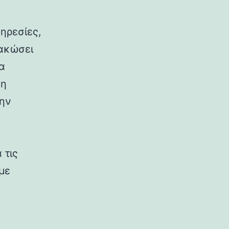
ηρεσίες,
μακώσει
α
κη
την
 τις
 με