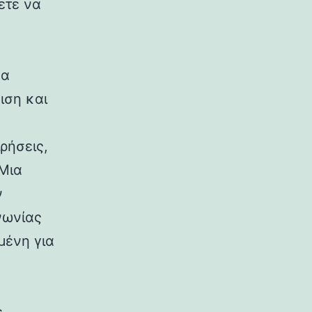
ετε να
έα
ιση και
ρήσεις,
 Μια
ν
νωνίας
μένη για