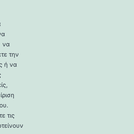
α
να
, να
τε την
ς ή να
ς
ίς,
ίριση
ου.
ε τις
οτείνουν