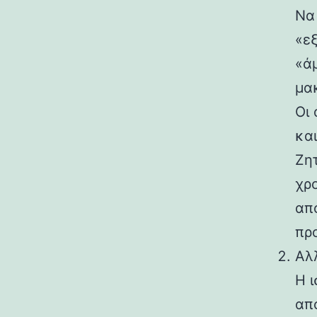
Να 
«ε
«άμ
μα
Οι
και
Ζη
χρ
απ
πρ
Αλ
Η ι
απ