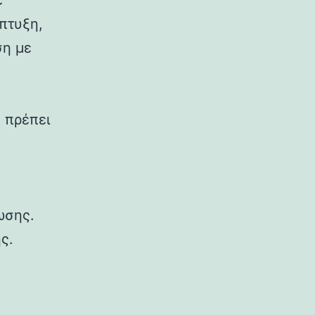
ε
πτυξη,
ση με
 πρέπει
ωσης.
ς.