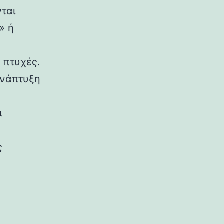
νται
» ή
 πτυχές.
ανάπτυξη
ι
ς