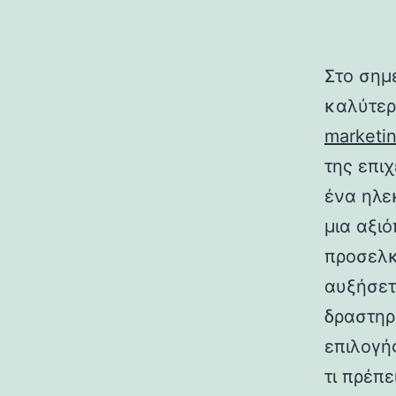
Στο σημ
καλύτερ
marketi
της επιχ
ένα ηλε
μια αξι
προσελκ
αυξήσετ
δραστηρ
επιλογή
τι πρέπ