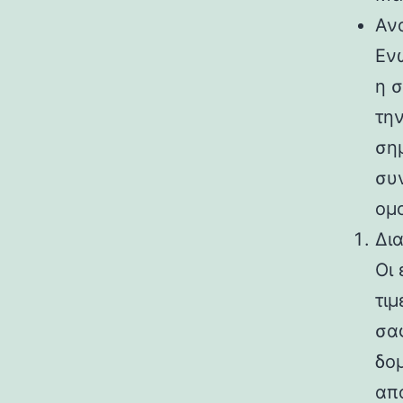
Αν
Ενώ
η σ
τη
ση
συ
ομο
Δια
Οι 
τιμ
σα
δομ
απ