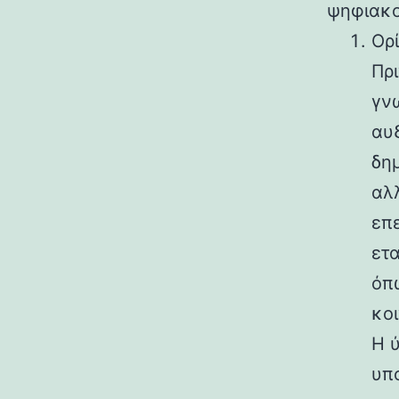
ψηφιακο
Ορ
Πρι
γνω
αυ
δη
αλ
επε
ετα
όπω
κο
Η 
υπο